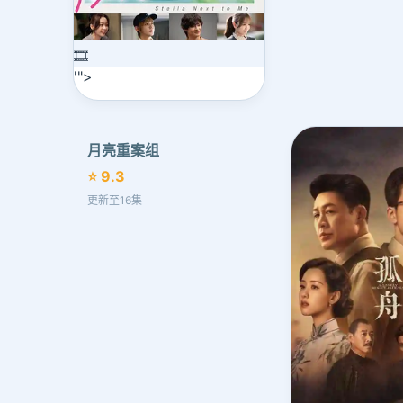
🎞️
'">
月亮重案组
⭐ 9.3
更新至16集