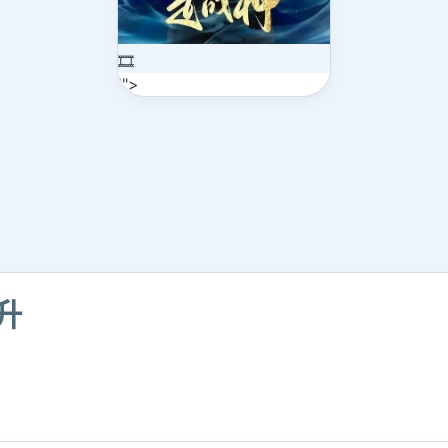
🎞️
'">
升