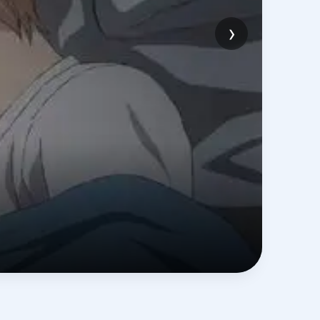
›
月
浪漫青
立