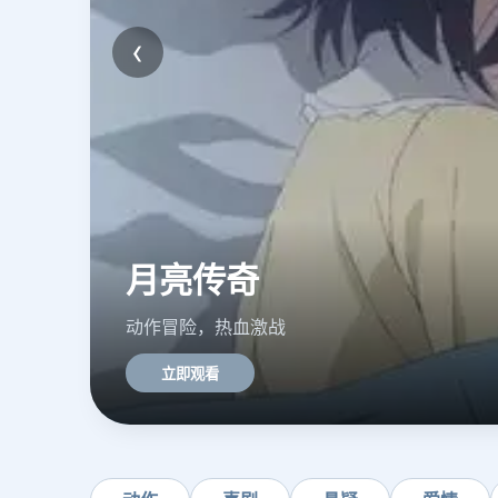
‹
星际月亮
科幻巨制，宇宙冒险
立即观看