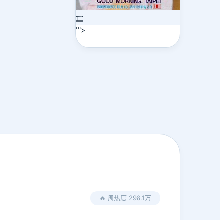
🎞️
'">
🔥 周热度 298.1万