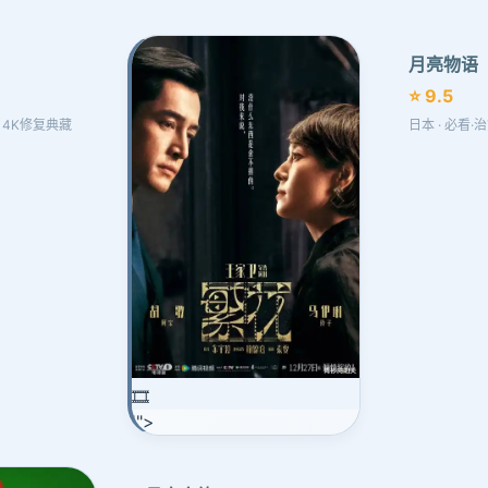
月亮物语
⭐ 9.5
诗 4K修复典藏
日本 · 必看
🎞️
'">