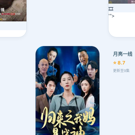
🎞️
'">
月亮一线
⭐ 8.7
更新至9集