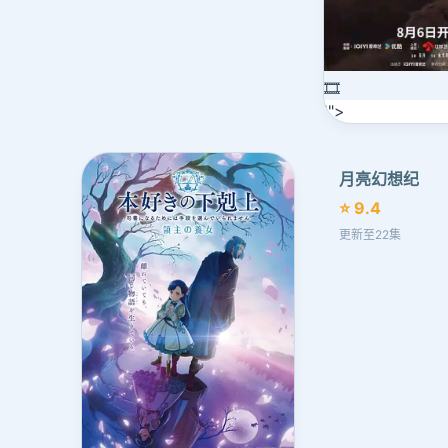
🎞️
'">
月亮幻想纪
⭐ 9.4
更新至22集