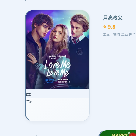
月亮教父
⭐ 9.8
美国 · 神作·黑帮史
🎞️
'">