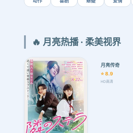
动作
喜剧
悬疑
爱情
🔥 月亮热播 · 柔美视界
月亮传奇
⭐ 8.9
HD高清