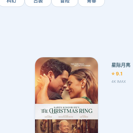
科幻
古装
冒险
青春
星际月亮
⭐ 9.1
4K IMAX