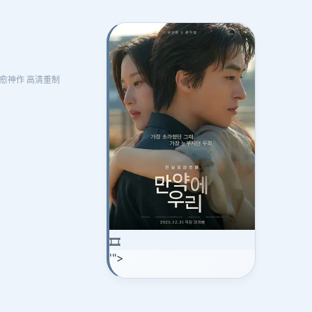
·治愈神作 高清重制
🎞️
'">