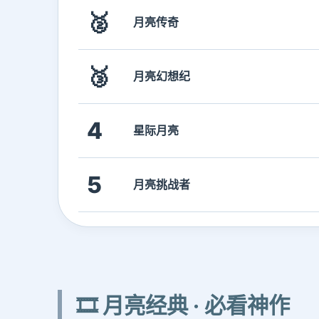
🥈
月亮传奇
🥉
月亮幻想纪
4
星际月亮
5
月亮挑战者
🎞️ 月亮经典 · 必看神作