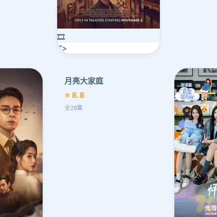
🎞️
'">
月亮大家庭
⭐ 8.8
全28集