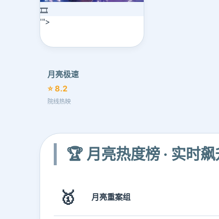
🎞️
'">
月亮极速
⭐ 8.2
院线热映
🏆 月亮热度榜 · 实时飙
🥇
月亮重案组